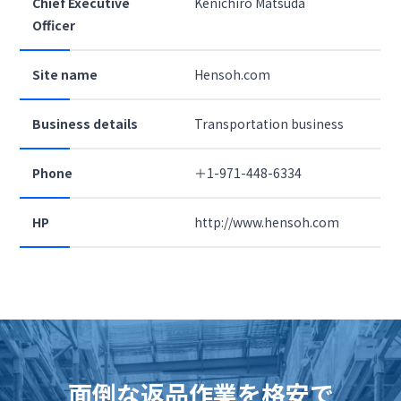
Chief Executive
Kenichiro Matsuda
Officer
Site name
Hensoh.com
Business details
Transportation business
Phone
＋1-971-448-6334
HP
http://www.hensoh.com
面倒な返品作業を格安で